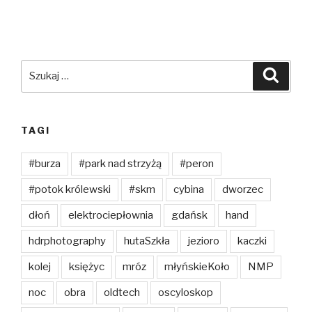
Szukaj:
Szuka
TAGI
#burza
#park nad strzyżą
#peron
#potok królewski
#skm
cybina
dworzec
dłoń
elektrociepłownia
gdańsk
hand
hdrphotography
hutaSzkła
jezioro
kaczki
kolej
księżyc
mróz
młyńskieKoło
NMP
noc
obra
oldtech
oscyloskop