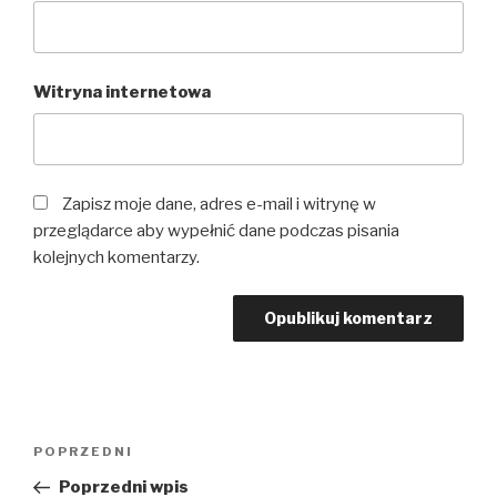
Witryna internetowa
Zapisz moje dane, adres e-mail i witrynę w
przeglądarce aby wypełnić dane podczas pisania
kolejnych komentarzy.
Nawigacja
Poprzedni
POPRZEDNI
wpisu
wpis
Poprzedni wpis