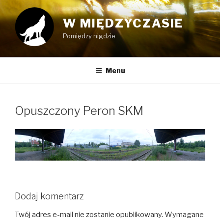
Przeskocz
do
W MIĘDZYCZASIE
treści
Pomiędzy nigdzie
Menu
Opuszczony Peron SKM
Dodaj komentarz
Twój adres e-mail nie zostanie opublikowany.
Wymagane