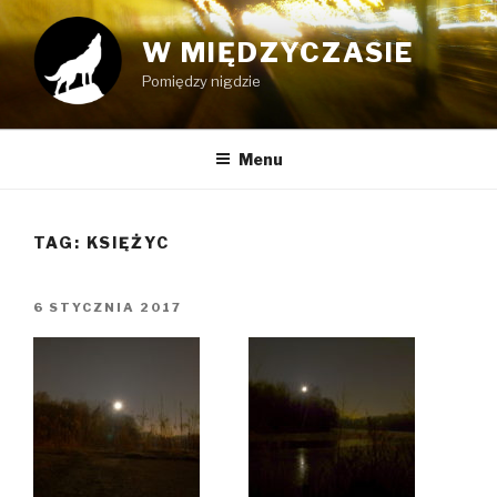
Przeskocz
do
W MIĘDZYCZASIE
treści
Pomiędzy nigdzie
Menu
TAG:
KSIĘŻYC
OPUBLIKOWANE
6 STYCZNIA 2017
W