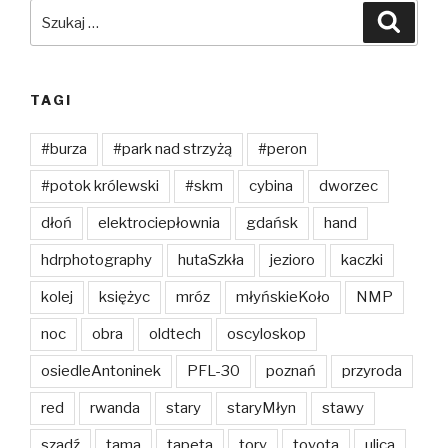
Szukaj:
Szuka
TAGI
#burza
#park nad strzyżą
#peron
#potok królewski
#skm
cybina
dworzec
dłoń
elektrociepłownia
gdańsk
hand
hdrphotography
hutaSzkła
jezioro
kaczki
kolej
księżyc
mróz
młyńskieKoło
NMP
noc
obra
oldtech
oscyloskop
osiedleAntoninek
PFL-30
poznań
przyroda
red
rwanda
stary
staryMłyn
stawy
szadź
tama
tapeta
tory
toyota
ulica