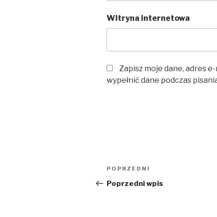
Witryna internetowa
Zapisz moje dane, adres e-
wypełnić dane podczas pisani
Nawigacja
Poprzedni
POPRZEDNI
wpisu
wpis
Poprzedni wpis