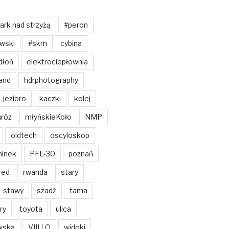
ark nad strzyżą
#peron
wski
#skm
cybina
dłoń
elektrociepłownia
and
hdrphotography
jezioro
kaczki
kolej
róz
młyńskieKoło
NMP
oldtech
oscyloskop
ninek
PFL-30
poznań
red
rwanda
stary
stawy
szadź
tama
ry
toyota
ulica
wska
VIII LO
widoki