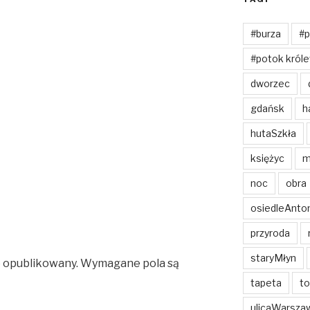
#burza
#p
#potok króle
dworzec
gdańsk
h
hutaSzkła
księżyc
m
noc
obra
osiedleAnto
przyroda
staryMłyn
e opublikowany.
Wymagane pola są
tapeta
to
ulicaWarsza